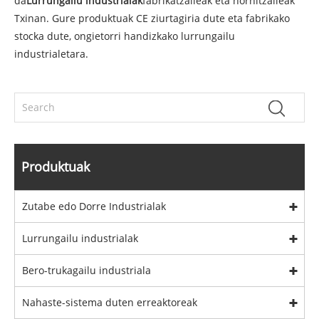
da
Lurrungailu industrialak
fabrikatzaileak eta hornitzaileak
Txinan. Gure produktuak CE ziurtagiria dute eta fabrikako
stocka dute, ongietorri handizkako lurrungailu
industrialetara.
Produktuak
Zutabe edo Dorre Industrialak
Lurrungailu industrialak
Bero-trukagailu industriala
Nahaste-sistema duten erreaktoreak