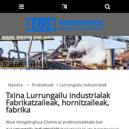
Hasiera
>
Produktuak
> Lurrungailu industrialak
Txina Lurrungailu industrialak
Fabrikatzaileak, hornitzaileak,
fabrika
Wuxi Hongdinghua Chemical profesionaletako bat