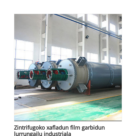
Zintrifugoko xafladun film garbidun
lurrungailu industriala