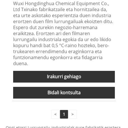
Wuxi Hongdinghua Chemical Equipment Co.,
Ltd Txinako fabrikatzaile eta hornitzailea da,
eta urte askotako esperientzia duen industria
erortzen duen film lurrungailuak ekoizten ditu.
Espero dut zurekin negozio-harremana
eraikitzea. Erortzen ari den filmaren
lurrungailu industriala egokia da ur edo likido
kopuru handi bat 0,5 °C-raino hozteko, bero-
trukearen errendimendu eraginkorra eta
funtzionamendu egonkorra eta fidagarria
duena.
Irakurri gehiago
Bidali kontsulta
<
1
>
Ongi etorri Lurrungailu industrialak gure fabrikatik erostera.