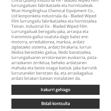
China Quality Industrial Fix - Bladed Wiped Film
lurrungailuen fabrikatzaile eta hornitzaileak.
Wuxi Hongdinghua Chemical Equipment Co.,
Ltd konponketa industriala da - Bladed Wiped
Film lurrungailu fabrikatzailea eta hornitzailea
Txinan. Industrial Fix - Bladed Wiped Film
Lurrungailuak berogailu-jaka, arraspa eta
transmisio-gailuz osatuta dago batez ere:
motorra, erreduktorea, markoa, ardatz
zigilatzeko sistema, ardatz birakaria, lurrun
likidoa bereizteko gailua, likido banatzailea,
lurrungailuaren errotorearen euskarria, pista-
arraskaren zirrikitua, beheko ardatzaren
mahuka eta beste osagai batzuk. Jaka barrutik
lurrunarekin berotzen da, eta arraskagailua
ardatz birakari batean instalatzen da.
Irakurri gehiago
Bidali kontsulta