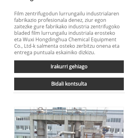
Film zentrifugodun lurrungailu industrialaren
fabrikazio profesionala denez, ziur egon
zaitezke gure fabrikako industria zentrifugoko
bladed film lurrungailu industriala erosteko
eta Wuxi Hongdinghua Chemical Equipment
Co., Ltd-k salmenta osteko zerbitzu onena eta
entrega puntuala eskainiko dizkizu.
Irakurri gehiago
Bidali kontsulta