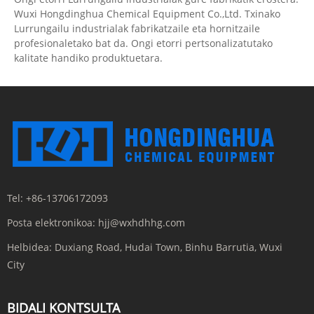
Wuxi Hongdinghua Chemical Equipment Co.,Ltd. Txinako
Lurrungailu industrialak fabrikatzaile eta hornitzaile
profesionaletako bat da. Ongi etorri pertsonalizatutako
kalitate handiko produktuetara.
Tel:
+86-13706172093
Posta elektronikoa:
hjj@wxhdhhg.com
Helbidea:
Duxiang Road, Hudai Town, Binhu Barrutia, Wuxi
City
BIDALI KONTSULTA