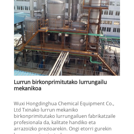
Lurrun birkonprimitutako lurrungailu
mekanikoa
Wuxi Hongdinghua Chemical Equipment Co.,
Ltd Txinako lurrun mekaniko
birkonprimitutako lurrungailuen fabrikatzaile
profesionala da, kalitate handiko eta
arrazoizko prezioarekin. Ongi etorri gurekin