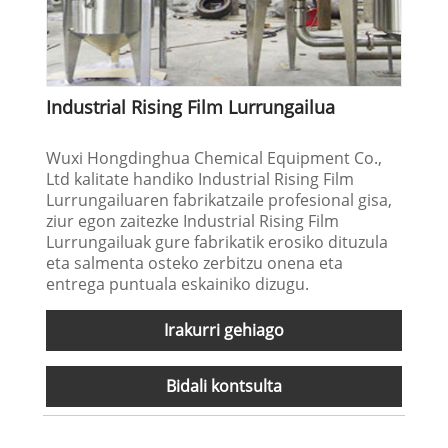
Industrial Rising Film Lurrungailua
Wuxi Hongdinghua Chemical Equipment Co.,
Ltd kalitate handiko Industrial Rising Film
Lurrungailuaren fabrikatzaile profesional gisa,
ziur egon zaitezke Industrial Rising Film
Lurrungailuak gure fabrikatik erosiko dituzula
eta salmenta osteko zerbitzu onena eta
entrega puntuala eskainiko dizugu.
Irakurri gehiago
Bidali kontsulta