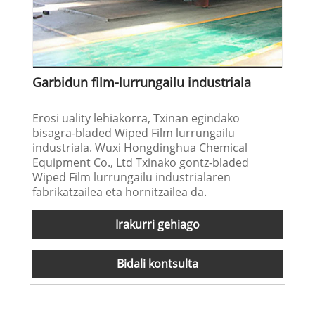
Garbidun film-lurrungailu industriala
Erosi uality lehiakorra, Txinan egindako
bisagra-bladed Wiped Film lurrungailu
industriala. Wuxi Hongdinghua Chemical
Equipment Co., Ltd Txinako gontz-bladed
Wiped Film lurrungailu industrialaren
fabrikatzailea eta hornitzailea da.
Irakurri gehiago
Bidali kontsulta