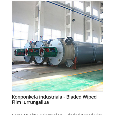
Konponketa industriala - Bladed Wiped
Film lurrungailua